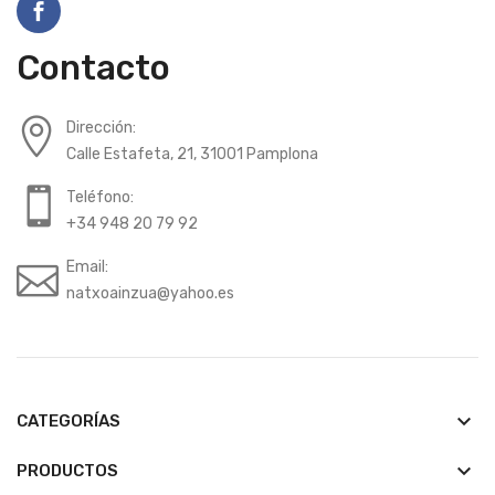
Contacto
Dirección:
Calle Estafeta, 21, 31001 Pamplona
Teléfono:
+34 948 20 79 92
Email:
natxoainzua@yahoo.es
keyboard_arrow_down
CATEGORÍAS
keyboard_arrow_down
PRODUCTOS