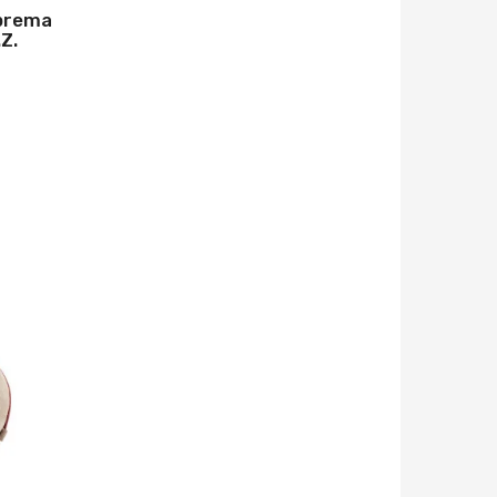
uprema
.Z.