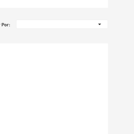

 Por: