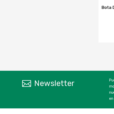
Bota 
Pu
Newsletter
mo
nu
en 