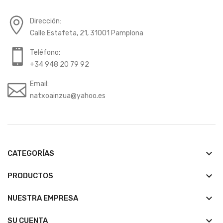
Dirección:
Calle Estafeta, 21, 31001 Pamplona
Teléfono:
+34 948 20 79 92
Email:
natxoainzua@yahoo.es
keyboard_arrow_down
CATEGORÍAS
keyboard_arrow_down
PRODUCTOS
keyboard_arrow_down
NUESTRA EMPRESA

SU CUENTA