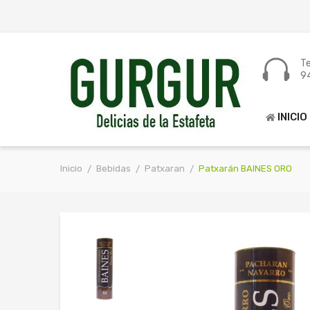
Te
9
INICIO
Inicio
Bebidas
Patxaran
Patxarán BAINES ORO