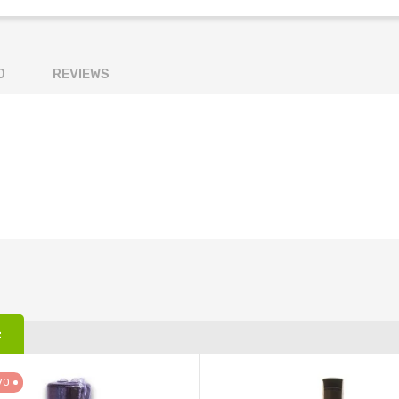
O
REVIEWS
:
VO