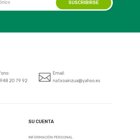
fono:
Email:
948 20 79 92
natxoainzua@yahoo.es
SU CUENTA
INFORMACIÓN PERSONAL