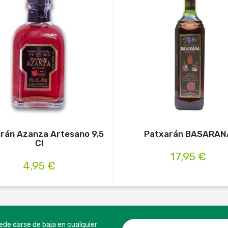
rán Azanza Artesano 9,5
Patxarán BASARAN
Cl
17,95 €
4,95 €
ede darse de baja en cualquier