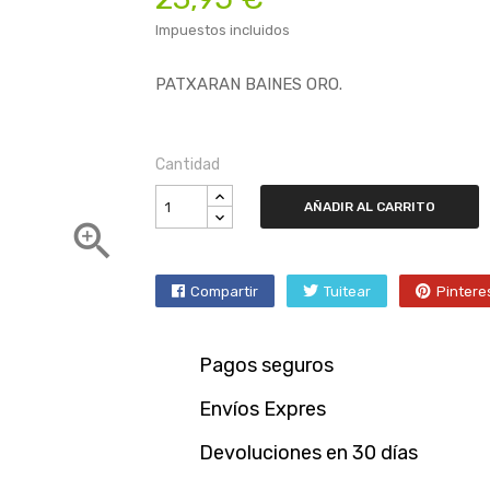
Impuestos incluidos
PATXARAN BAINES ORO.
Cantidad
AÑADIR AL CARRITO

Compartir
Tuitear
Pintere
Pagos seguros
Envíos Expres
Devoluciones en 30 días