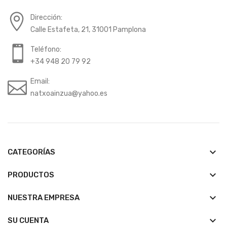
Dirección:
Calle Estafeta, 21, 31001 Pamplona
Teléfono:
+34 948 20 79 92
Email:
natxoainzua@yahoo.es
keyboard_arrow_down
CATEGORÍAS
keyboard_arrow_down
PRODUCTOS
keyboard_arrow_down
NUESTRA EMPRESA

SU CUENTA