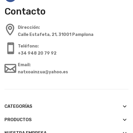
Contacto
Dirección:
Calle Estafeta, 21, 31001 Pamplona
Teléfono:
+34 948 20 79 92
Email:
natxoainzua@yahoo.es
keyboard_arrow_down
CATEGORÍAS
keyboard_arrow_down
PRODUCTOS
NUESTRA EMPRESA