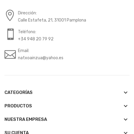
Dirección:
Calle Estafeta, 21, 31001 Pamplona
Teléfono:
+34 948 20 79 92
Email:
natxoainzua@yahoo.es
keyboard_arrow_down
CATEGORÍAS
keyboard_arrow_down
PRODUCTOS
keyboard_arrow_down
NUESTRA EMPRESA

SU CUENTA