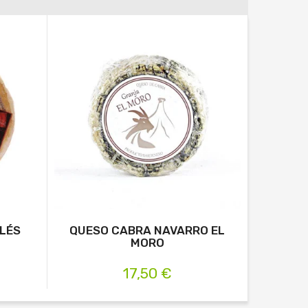
LÉS
QUESO CABRA NAVARRO EL
G
MORO
17,50 €