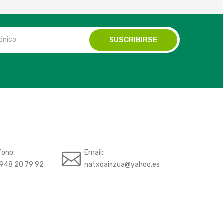
fono:
Email:
948 20 79 92
natxoainzua@yahoo.es