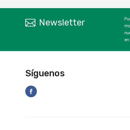
Pu
Newsletter
mo
nu
en 
Síguenos