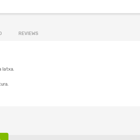
O
REVIEWS
 latxa.
ura.
: