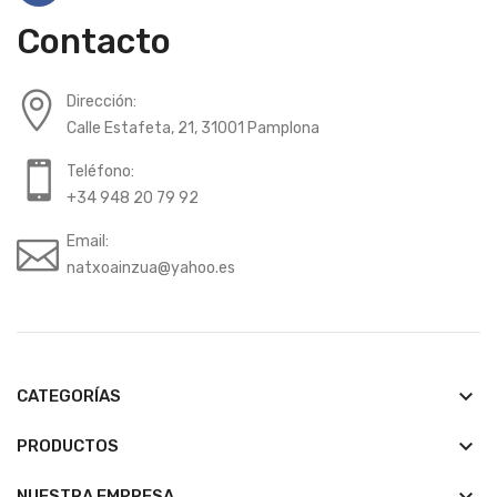
Contacto
Dirección:
Calle Estafeta, 21, 31001 Pamplona
Teléfono:
+34 948 20 79 92
Email:
natxoainzua@yahoo.es
keyboard_arrow_down
CATEGORÍAS
keyboard_arrow_down
PRODUCTOS
keyboard_arrow_down
NUESTRA EMPRESA