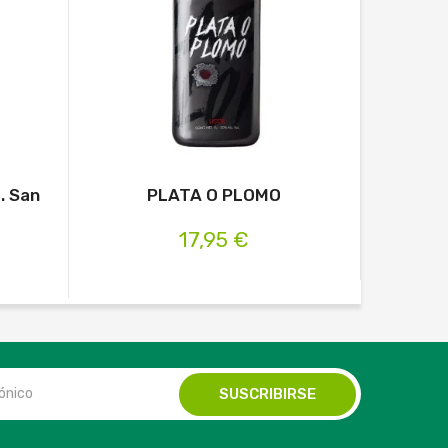
. San
PLATA O PLOMO
M
17,95 €