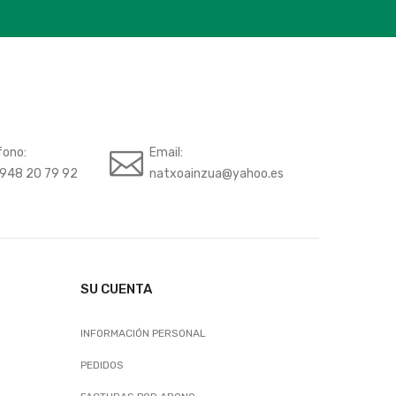
fono:
Email:
948 20 79 92
natxoainzua@yahoo.es
SU CUENTA
INFORMACIÓN PERSONAL
PEDIDOS