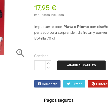
17,95 €
Impuestos incluidos
Impactante pack
Plata o Plomo
con diseño 
pensado para sorprender, disfrutar y converti
Botella 70 cl.

Cantidad
AÑADIR AL CARRITO
Compartir
Tuitear
Pintere
Pagos seguros