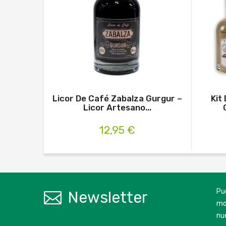
Licor De Café Zabalza Gurgur –
Kit
Licor Artesano...
12,95 €
Pu
Newsletter
mo
nu