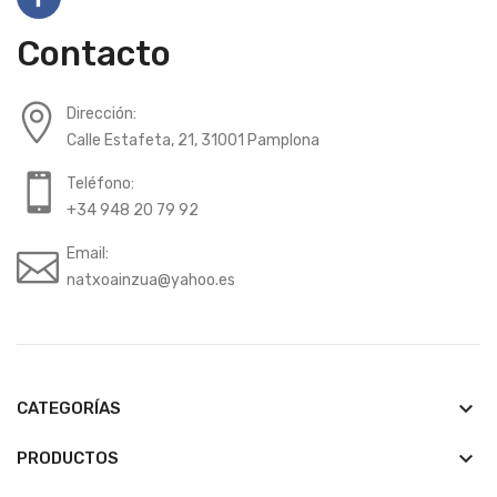
Contacto
Dirección:
Calle Estafeta, 21, 31001 Pamplona
Teléfono:
+34 948 20 79 92
Email:
natxoainzua@yahoo.es
keyboard_arrow_down
CATEGORÍAS
keyboard_arrow_down
PRODUCTOS