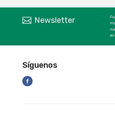
Pu
Newsletter
mo
nu
en 
Síguenos