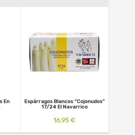
s En
Espárragos Blancos “Cojonudos”
Vinagre 
.
17/24 El Navarrico
N
16,95 €