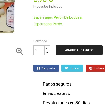
Impuestos incluidos
Espárragos Perón De Lodosa.
Espárragos Perón.
Cantidad

AÑADIR AL CARRITO
Compartir
Tuitear
Pintere
Pagos seguros
Envíos Expres
Devoluciones en 30 días