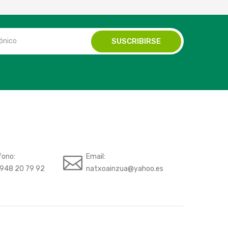
fono:
Email:
948 20 79 92
natxoainzua@yahoo.es