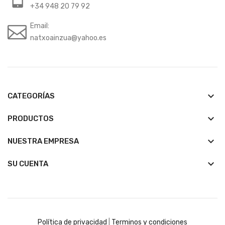
+34 948 20 79 92
Email:
natxoainzua@yahoo.es
keyboard_arrow_down
CATEGORÍAS
keyboard_arrow_down
PRODUCTOS
keyboard_arrow_down
NUESTRA EMPRESA

SU CUENTA
Política de privacidad
|
Terminos y condiciones